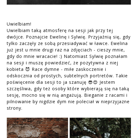
Uwielbiam!
Uwielbiam taką atmosferę na sesji jak przy tej
dwójce. Poznajcie Ewelinę i Sylwię. Przyjaźnią się, gdy
tylko zaczęły ze sobą przesiadywać w ławce. Ewelina
już jest u mnie drugi raz na zdjęciach - cieszy mnie,
gdy do mnie wracacie! :) Natomiast Sylwię poznałam
na sesji i muszę powiedzieć, że pozytywna z niej
kobieta 😈 Race dymne - miłe zaskoczenie i
odskocznia od prostych, subtelnych portretów. Takie
poświęcenie dla sesji to ja szanuję 😎😍 Jestem
szczęśliwa, gdy też osoby które wybierają się na taką
sesję, mocno się w nią angażują. Bieganie z racami i
pilnowanie by nigdzie dym nie poleciał w nieprzyjazne
strony.