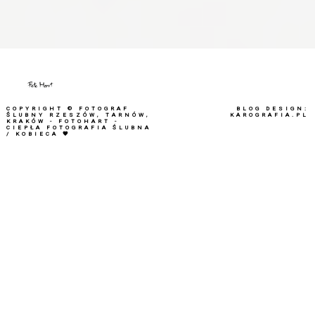
COPYRIGHT ©
FOTOGRAF
BLOG DESIGN:
ŚLUBNY RZESZÓW, TARNÓW,
KAROGRAFIA.PL
KRAKÓW - FOTOHART -
CIEPŁA FOTOGRAFIA ŚLUBNA
/ KOBIECA 🧡