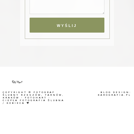
COPYRIGHT ©
FOTOGRAF
BLOG DESIGN:
ŚLUBNY RZESZÓW, TARNÓW,
KAROGRAFIA.PL
KRAKÓW - FOTOHART -
CIEPŁA FOTOGRAFIA ŚLUBNA
/ KOBIECA 🧡