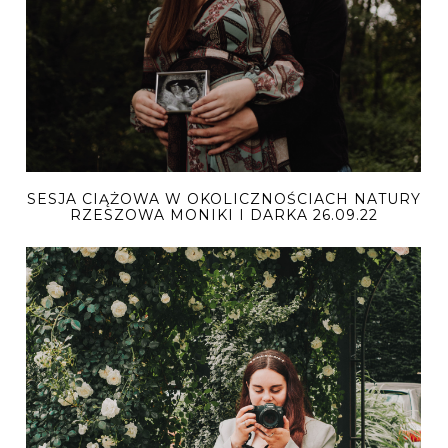
SESJA CIĄŻOWA W OKOLICZNOŚCIACH NATURY
RZESZOWA MONIKI I DARKA 26.09.22