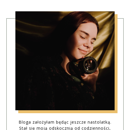
Bloga założyłam będąc jeszcze nastolatką.
Stał się moją odskocznią od codzienności,