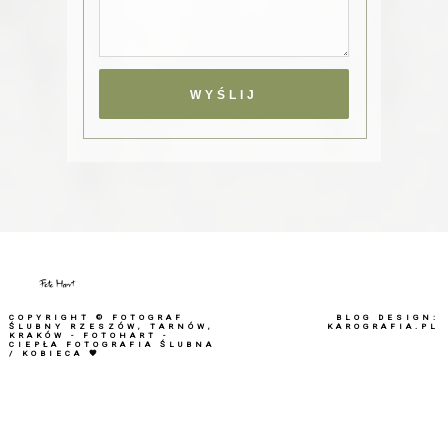
COPYRIGHT ©
FOTOGRAF
BLOG DESIGN:
ŚLUBNY RZESZÓW, TARNÓW,
KAROGRAFIA.PL
KRAKÓW - FOTOHART -
CIEPŁA FOTOGRAFIA ŚLUBNA
/ KOBIECA 🧡