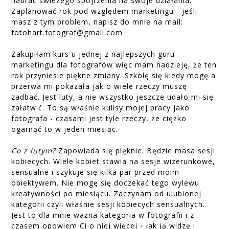
nabrać świeżego spojrzenia na swoje działania.
Zaplanować rok pod względem marketingu - jeśli
masz z tym problem, napisz do mnie na mail:
fotohart.fotograf@gmail.com
Zakupiłam kurs u jednej z najlepszych guru
marketingu dla fotografów więc mam nadzieję, że ten
rok przyniesie piękne zmiany. Szkolę się kiedy mogę a
przerwa mi pokazała jak o wiele rzeczy muszę
zadbać. Jest luty, a nie wszystko jeszcze udało mi się
załatwić. To są właśnie kulisy mojej pracy jako
fotografa - czasami jest tyle rzeczy, że ciężko
ogarnąć to w jeden miesiąc.
Co z lutym?
Zapowiada się pięknie. Będzie masa sesji
kobiecych. Wiele kobiet stawia na sesje wizerunkowe,
sensualne i szykuje się kilka par przed moim
obiektywem. Nie mogę się doczekać tego wylewu
kreatywności po miesiącu. Zaczynam od ulubionej
kategorii czyli właśnie sesji kobiecych sensualnych.
Jest to dla mnie ważna kategoria w fotografii i z
czasem opowiem Ci o niej więcej - jak ją widzę i