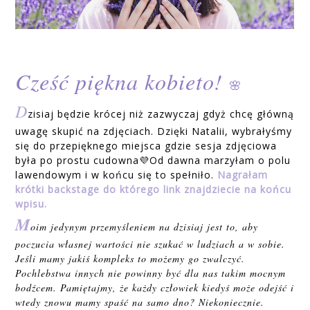
Cześć piękna kobieto!
🌸
D
zisiaj będzie krócej niż zazwyczaj gdyż chcę główną
uwagę skupić na zdjęciach. Dzięki Natalii, wybrałyśmy
się do przepięknego miejsca gdzie sesja zdjęciowa
była po prostu cudowna💜Od dawna marzyłam o polu
lawendowym i w końcu się to spełniło.
Nagrałam
krótki backstage do którego link znajdziecie na końcu
wpisu.
M
oim jedynym przemyśleniem na dzisiaj jest to, aby
poczucia własnej wartości nie szukać w ludziach a w sobie.
Jeśli mamy jakiś kompleks to możemy go zwalczyć.
Pochlebstwa innych nie powinny być dla nas takim mocnym
bodźcem. Pamiętajmy, że każdy człowiek kiedyś może odejść i
wtedy znowu mamy spaść na samo dno? Niekoniecznie.