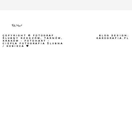
COPYRIGHT ©
FOTOGRAF
BLOG DESIGN:
ŚLUBNY RZESZÓW, TARNÓW,
KAROGRAFIA.PL
KRAKÓW - FOTOHART -
CIEPŁA FOTOGRAFIA ŚLUBNA
/ KOBIECA 🧡