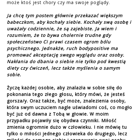
może ktoś jest chory czy ma swoje poglądy.
Ja chcę tym postem głównie przekazać większym
babeczkom, aby kochały siebie. Kochały swą osobę i
uważały codziennie, że są zajebiste. Ja wiem i
rozumiem, że to bywa cholernie trudne gdy
społeczeństwo Ci prawi czasem ogrom bólu
psychicznego. Jednakże, ruch bodypositive ma
promować akceptację swego wyglądu oraz osoby.
Nakłania do dbania o siebie nie tylko pod kwestią
diety czy ćwiczeń, lecz także myślenia o samym
sobie.
Życzę każdej osobie, aby znalazła w sobie siłę do
pokonania tego złego głosu, który mówi, że jesteś
gorsza/y. Oraz także, być może, znalezienia osoby,
która swym uczuciem nagle uświadomi coś, co mogło
być już od dawna z Tobą w głowie. W moim
przypadku pojawiły się obydwa czynniki. Miłość
zmienia ogromnie dużo w człowieku. I nie mówię tu
tylko o miłości jednego człowieka do drugiego, lecz