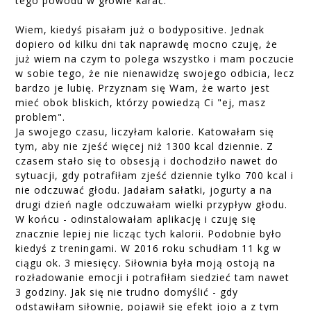
tego powodu w głowie karać.
Wiem, kiedyś pisałam już o bodypositive. Jednak
dopiero od kilku dni tak naprawdę mocno czuję, że
już wiem na czym to polega wszystko i mam poczucie
w sobie tego, że nie nienawidzę swojego odbicia, lecz
bardzo je lubię. Przyznam się Wam, że warto jest
mieć obok bliskich, którzy powiedzą Ci "ej, masz
problem".
Ja swojego czasu, liczyłam kalorie. Katowałam się
tym, aby nie zjeść więcej niż 1300 kcal dziennie. Z
czasem stało się to obsesją i dochodziło nawet do
sytuacji, gdy potrafiłam zjeść dziennie tylko 700 kcal i
nie odczuwać głodu. Jadałam sałatki, jogurty a na
drugi dzień nagle odczuwałam wielki przypływ głodu.
W końcu - odinstalowałam aplikację i czuję się
znacznie lepiej nie licząc tych kalorii. Podobnie było
kiedyś z treningami. W 2016 roku schudłam 11 kg w
ciągu ok. 3 miesięcy. Siłownia była moją ostoją na
rozładowanie emocji i potrafiłam siedzieć tam nawet
3 godziny. Jak się nie trudno domyślić - gdy
odstawiłam siłownię, pojawił się efekt jojo a z tym