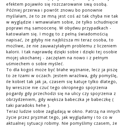
efektem pojawiło się rozczarowanie swą osobą.
Później przerwa i powrót znowu bo ponownie
myślałam, że to ze mną jest coś aż tak chyba nie tak
w wyglądzie i wmawiałam sobie, że tylko schudnięcie
poprawi mą samoocenę. W obydwu przypadkach -
katowałam się. I mogę to z pełną świadomością
napisać, że gdyby nie najbliższa mi teraz osoba, to
możliwe, że nie zauważyłabym problemu z liczeniem
kalorii. I tak naprawdę dzięki sobie i dzięki tej osobie
mojej ukochanej - zaczęłam na nowo i z pełnym
uśmiechem o sobie myśleć.
To dla kogoś może być błahe wyznanie, lecz ja piszę
to ze łzami w oczach. Jestem wrażliwa, gdy pomyślę,
ile kobiet tak jak ja, czasem się katuje tylko dlatego,
by wreszcie nie czuć tego okropnego spojrzenia
pogardy gdy przechodzi się na ulicy czy spojrzenia z
obrzydzeniem, gdy większa babeczka je babeczkę (
taki paradoks hehe ).
Teraz ludzie sobie zaglądają w okno. Patrzą na innych
życie przez pryzmat tego, jak wyglądamy i to co w
aktualnej sytuacji robimy. Nie pomyślimy czasem, że