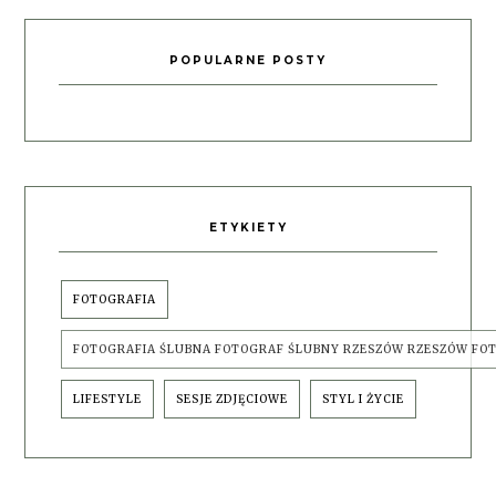
POPULARNE POSTY
ETYKIETY
FOTOGRAFIA
FOTOGRAFIA ŚLUBNA FOTOGRAF ŚLUBNY RZESZÓW RZESZÓW FO
LIFESTYLE
SESJE ZDJĘCIOWE
STYL I ŻYCIE