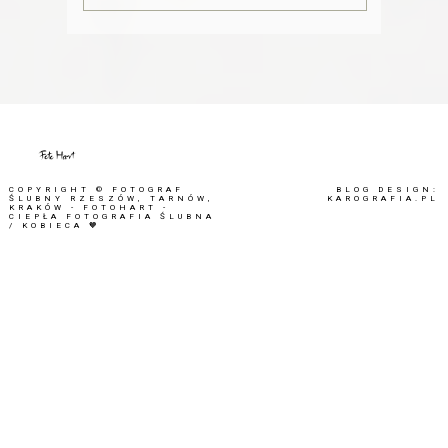
COPYRIGHT ©
FOTOGRAF
BLOG DESIGN:
ŚLUBNY RZESZÓW, TARNÓW,
KAROGRAFIA.PL
KRAKÓW - FOTOHART -
CIEPŁA FOTOGRAFIA ŚLUBNA
/ KOBIECA 🧡