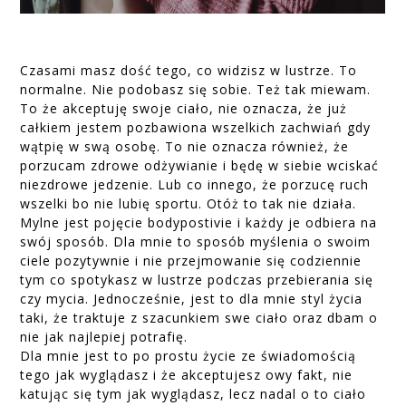
Czasami masz dość tego, co widzisz w lustrze. To
normalne. Nie podobasz się sobie. Też tak miewam.
To że akceptuję swoje ciało, nie oznacza, że już
całkiem jestem pozbawiona wszelkich zachwiań gdy
wątpię w swą osobę. To nie oznacza również, że
porzucam zdrowe odżywianie i będę w siebie wciskać
niezdrowe jedzenie. Lub co innego, że porzucę ruch
wszelki bo nie lubię sportu. Otóż to tak nie działa.
Mylne jest pojęcie bodypostivie i każdy je odbiera na
swój sposób. Dla mnie to sposób myślenia o swoim
ciele pozytywnie i nie przejmowanie się codziennie
tym co spotykasz w lustrze podczas przebierania się
czy mycia. Jednocześnie, jest to dla mnie styl życia
taki, że traktuje z szacunkiem swe ciało oraz dbam o
nie jak najlepiej potrafię.
Dla mnie jest to po prostu życie ze świadomością
tego jak wyglądasz i że akceptujesz owy fakt, nie
katując się tym jak wyglądasz, lecz nadal o to ciało