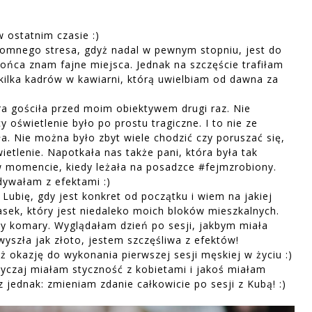
 ostatnim czasie :)
omnego stresa, gdyż nadal w pewnym stopniu, jest do
ońca znam fajne miejsca. Jednak na szczęście trafiłam
 kilka kadrów w kawiarni, którą uwielbiam od dawna za
a gościła przed moim obiektywem drugi raz. Nie
 oświetlenie było po prostu tragiczne. I to nie ze
ła. Nie można było zbyt wiele chodzić czy poruszać się,
etlenie. Napotkała nas także pani, która była tak
 w momencie, kiedy leżała na posadzce #fejmzrobiony.
idywałam z efektami :)
. Lubię, gdy jest konkret od początku i wiem na jakiej
lasek, który jest niedaleko moich bloków mieszkalnych.
ły komary. Wyglądałam dzień po sesji, jakbym miała
yszła jak złoto, jestem szczęśliwa z efektów!
 okazję do wykonania pierwszej sesji męskiej w życiu :)
yczaj miałam styczność z kobietami i jakoś miałam
 jednak: zmieniam zdanie całkowicie po sesji z Kubą! :)