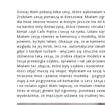
Dzisiaj Wam pokażę kilka sesji, które wykonałam w
Zrobiłam sesję pierwszą w Rzeszowie. Miałam ogr
dla mnie obecne miasto w którym jeszcze nie do k
na bardzo miłą dziewczynę, która również chciała
klimat czyli Cafe Piętro i sesję na rynku. Udało się!
Miałam sesję również w kamienicy z modelką, któr
powiem, by było łatwo. Okazuje się, że w kamienicy
względu na jej mrok, lecz na...automatyczne świat
gdyż z każdym ruchem - włączało się sztuczne oświ
zdziwiona taką sesją, że zrobiła zdjęcie modelce
Sesja przebiegła szybko, sprawnie i tak jak przew
Miałam też zdjęcia, które były szybkie i konkretne
ilości zdjęć muszę się skupić. Wybrałam na sesję 
Strasznie mnie i pewnie również modelkę - pogryz
ospę a nie pogryzienia od komarów :o Lecz sesja w
I na ostatni ogień Wam napiszę, że miałam również
Stres w mojej głowie był ogromny, ponieważ zazw
wyobrażenia, że mężczyzn ustawia się trudniej lecz